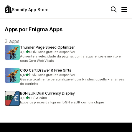
Shopify App Store
Apps por Enigma Apps
3 apps
Thunder Page Speed Optimizer
de 5 estrelas
4,9
(51)
•
Plano gratuito disponível
51 avaliações ao todo
Aumente a velocidade da página, corrija apps lentos e monitore
seus Core Web Vitals
CRO Cart Drawer & Free Gifts
de 5 estrelas
5,0
(16)
•
Plano gratuito disponível
16 avaliações ao todo
Gaveta totalmente personalizável com brindes, upsells + análises
do carrinho
BGN EUR Dual Currency Display
de 5 estrelas
4,9
(22)
•
Grátis
22 avaliações ao todo
Exiba os preços da loja em BGN e EUR com um clique