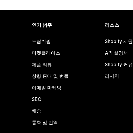
인기 범주
리소스
드랍쉬핑
Shopify 지
마켓플레이스
API 설명서
제품 리뷰
Shopify 커
상향 판매 및 번들
리서치
이메일 마케팅
SEO
배송
통화 및 번역