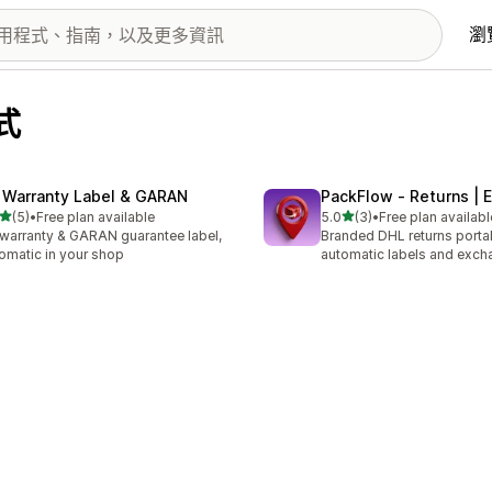
瀏
式
 Warranty Label & GARAN
PackFlow ‑ Returns | 
滿分 5 顆星
滿分 5 顆星
(5)
•
Free plan available
5.0
(3)
•
Free plan availabl
 5 則評價
共有 3 則評價
warranty & GARAN guarantee label,
Branded DHL returns portal
omatic in your shop
automatic labels and exc