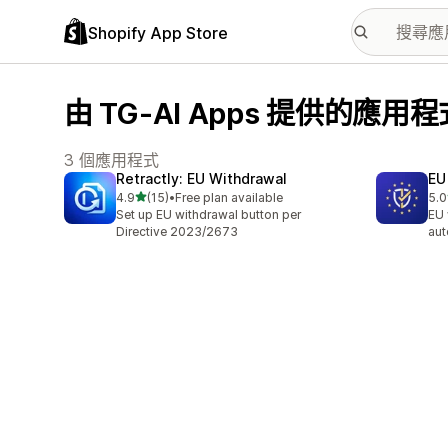
Shopify App Store
由 TG-AI Apps 提供的應用程
3 個應用程式
Retractly: EU Withdrawal
EU
滿分 5 顆星
4.9
(15)
•
Free plan available
5.0
共有 15 則評價
共有
Set up EU withdrawal button per
EU 
Directive 2023/2673
aut