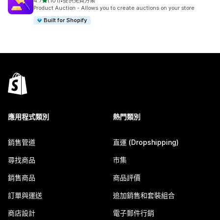
滿分 5 顆星
4.7
(101)
•
提供免費方案
共有 101 則評價
Product Auction - Allows you to create auctions on your store
Built for Shopify
應用程式類別
熱門類別
銷售管道
直運 (Dropshipping)
尋找商品
市集
銷售商品
商品評價
訂單與運送
追加銷售和套裝組合
商店設計
電子郵件行銷