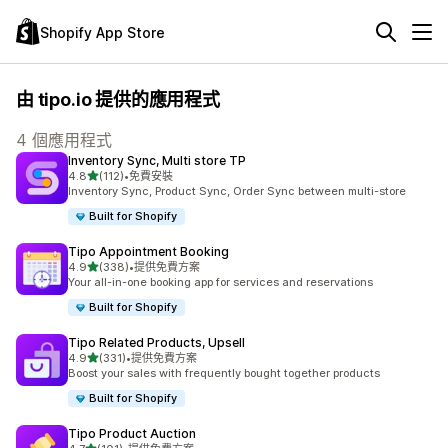
Shopify App Store
由 tipo.io 提供的應用程式
4 個應用程式
Inventory Sync, Multi store TP
滿分 5 顆星
4.8
(112)
•
免費安裝
共有 112 則評價
Inventory Sync, Product Sync, Order Sync between multi-store
Built for Shopify
Tipo Appointment Booking
滿分 5 顆星
4.9
(338)
•
提供免費方案
共有 338 則評價
Your all-in-one booking app for services and reservations
Built for Shopify
Tipo Related Products, Upsell
滿分 5 顆星
4.9
(331)
•
提供免費方案
共有 331 則評價
Boost your sales with frequently bought together products
Built for Shopify
Tipo Product Auction