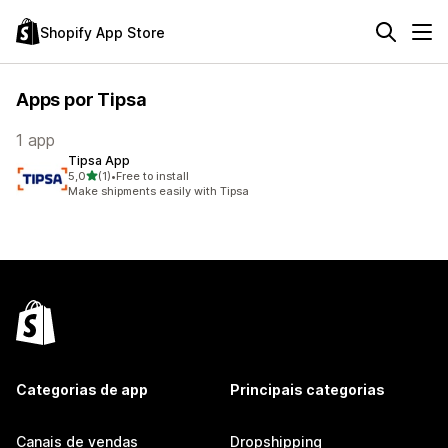
Shopify App Store
Apps por Tipsa
1 app
Tipsa App
de 5 estrelas
5,0
(1)
•
Free to install
1 avaliações ao todo
Make shipments easily with Tipsa
Categorias de app
Principais categorias
Canais de vendas
Dropshipping