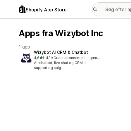
Shopify App Store
Apps fra Wizybot Inc
1 app
Wizybot AI CRM & Chatbot
ud af 5 stjerner
4,6
(143)
•
Gratis abonnement tilgængeligt
143 anmeldelser i alt
AI-chatbot, live chat og CRM til
support og salg