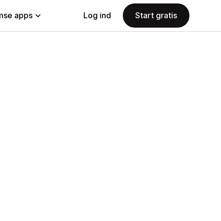
se apps
Log ind
Start gratis