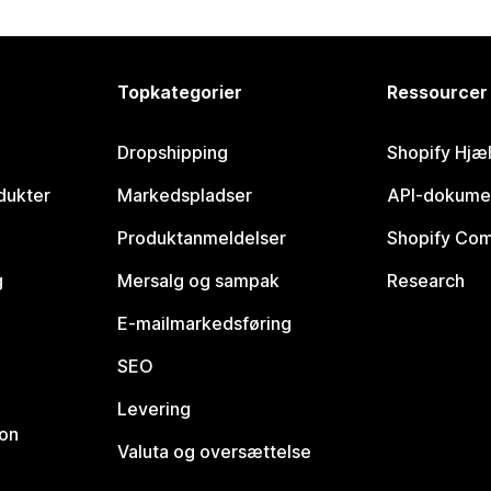
Topkategorier
Ressourcer
Dropshipping
Shopify Hjæ
dukter
Markedspladser
API-dokume
Produktanmeldelser
Shopify Co
g
Mersalg og sampak
Research
E-mailmarkedsføring
SEO
Levering
ion
Valuta og oversættelse