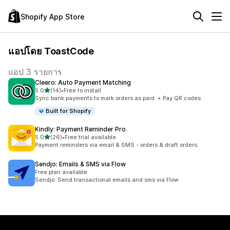
Shopify App Store
แอปโดย ToastCode
แอป 3 รายการ
Cleero: Auto Payment Matching
เต็ม 5 ดาว
5.0
(14)
•
Free to install
ทั้งหมด 14 รีวิว
Sync bank payments to mark orders as paid. + Pay QR codes
Built for Shopify
Kindly: Payment Reminder Pro
เต็ม 5 ดาว
5.0
(26)
•
Free trial available
ทั้งหมด 26 รีวิว
Payment reminders via email & SMS - orders & draft orders.
Sendjo: Emails & SMS via Flow
Free plan available
Sendjo: Send transactional emails and sms via Flow