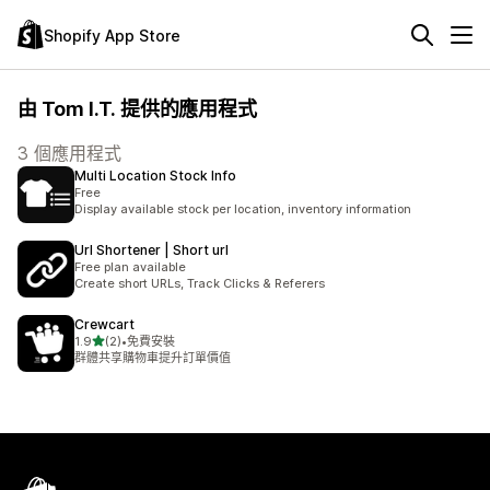
Shopify App Store
由 Tom I.T. 提供的應用程式
3 個應用程式
Multi Location Stock Info
Free
Display available stock per location, inventory information
Url Shortener | Short url
Free plan available
Create short URLs, Track Clicks & Referers
Crewcart
滿分 5 顆星
1.9
(2)
•
免費安裝
共有 2 則評價
群體共享購物車提升訂單價值