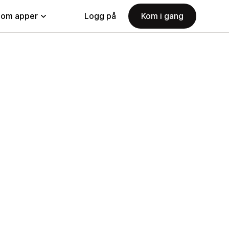
nom apper
Logg på
Kom i gang