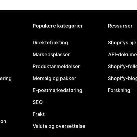
Populære kategorier
Ressurser
Direktefrakting
Shopifys hje
Markedsplasser
API-dokume
Produktanmeldelser
Shopify-fel
vering
Mersalg og pakker
Shopify-blo
E-postmarkedsføring
Forskning
SEO
Frakt
jon
Valuta og oversettelse