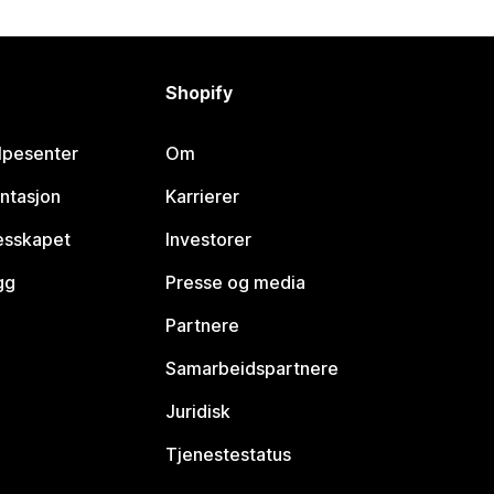
Shopify
lpesenter
Om
ntasjon
Karrierer
lesskapet
Investorer
gg
Presse og media
Partnere
Samarbeidspartnere
Juridisk
Tjenestestatus