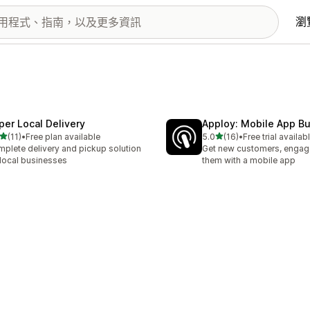
瀏
per Local Delivery
Apploy: Mobile App Bu
滿分 5 顆星
滿分 5 顆星
(11)
•
Free plan available
5.0
(16)
•
Free trial availab
 11 則評價
共有 16 則評價
plete delivery and pickup solution
Get new customers, engage
 local businesses
them with a mobile app