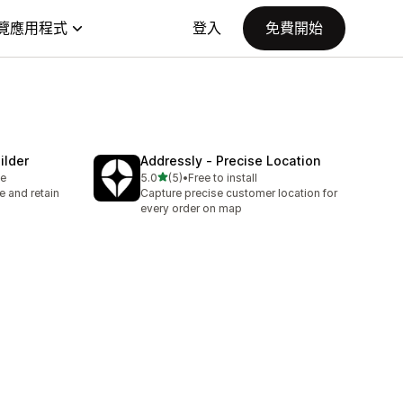
覽應用程式
登入
免費開始
ilder
Addressly ‑ Precise Location
滿分 5 顆星
le
5.0
(5)
•
Free to install
共有 5 則評價
 and retain
Capture precise customer location for
every order on map