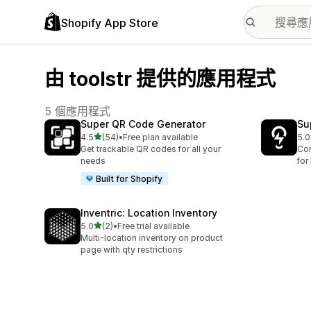
Shopify App Store
由 toolstr 提供的應用程式
5 個應用程式
Super QR Code Generator
Su
滿分 5 顆星
4.5
(54)
•
Free plan available
5.0
共有 54 則評價
共有
Get trackable QR codes for all your
Com
needs
for
Built for Shopify
Inventric: Location Inventory
滿分 5 顆星
5.0
(2)
•
Free trial available
共有 2 則評價
Multi-location inventory on product
page with qty restrictions