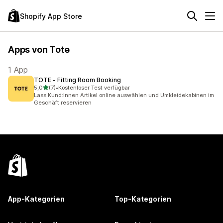
Shopify App Store
Apps von Tote
1 App
TOTE ‑ Fitting Room Booking
von 5 Sternen
5,0
(7)
•
Kostenloser Test verfügbar
7 Rezensionen insgesamt
Lass Kund:innen Artikel online auswählen und Umkleidekabinen im
Geschäft reservieren
App-Kategorien
Top-Kategorien