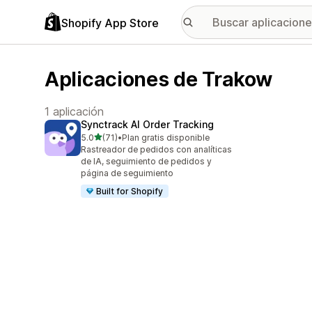
Shopify App Store
Aplicaciones de Trakow
1 aplicación
Synctrack AI Order Tracking
de 5 estrellas
5.0
(71)
•
Plan gratis disponible
71 reseñas en total
Rastreador de pedidos con analíticas
de IA, seguimiento de pedidos y
página de seguimiento
Built for Shopify