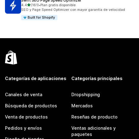
Swift SEO Page Speed Optimizer
de 5 estrellas
4.4
(161)
•
Plan gratis disponible
161 reseñas en total
SEO y Page Speed Optimizer con mayor garantía de velocidad
Built for Shopify
Categorías de aplicaciones
Categorías principales
Canales de venta
Dropshipping
Búsqueda de productos
Mercados
Venta de productos
Reseñas de producto
Pedidos y envíos
Ventas adicionales y
paquetes