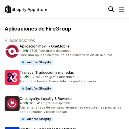
Shopify App Store
Aplicaciones de FireGroup
4 aplicaciones
Aplicación móvil ‑ OneMobile
de 5 estrellas
4.9
(350)
•
Plan gratis disponible
350 reseñas en total
Cree una aplicación móvil de alta conversión en 30 minutos
Built for Shopify
Transcy: Traducción y monedas
de 5 estrellas
4.5
(2,490)
•
Plan gratis disponible
2490 reseñas en total
Traduce la tienda. Convertidor por geolocalización
Built for Shopify
OneLoyalty: Loyalty & Rewards
de 5 estrellas
4.6
(105)
•
Plan gratis disponible
105 reseñas en total
Aumenta la tasa de compras recurrentes con potentes programas
de fidelización y recompensas
Built for Shopify