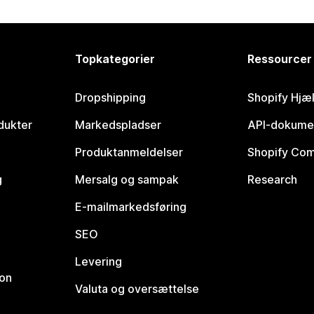
Topkategorier
Ressourcer
Dropshipping
Shopify Hjæ
dukter
Markedspladser
API-dokume
Produktanmeldelser
Shopify Co
g
Mersalg og sampak
Research
E-mailmarkedsføring
SEO
Levering
ion
Valuta og oversættelse