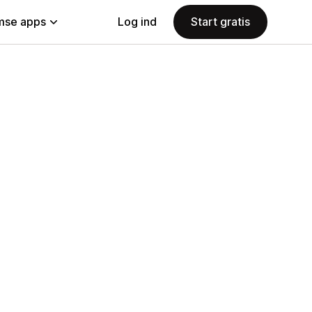
se apps
Log ind
Start gratis