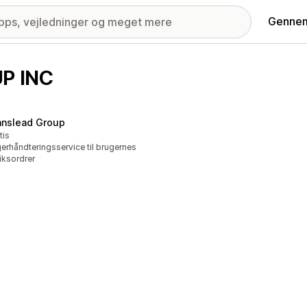
Gennem
P INC
anslead Group
tis
erhåndteringsservice til brugernes
iksordrer