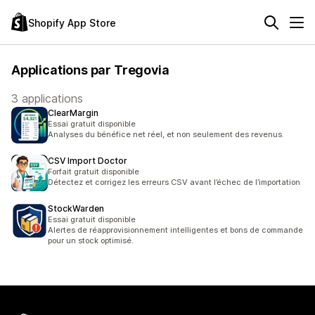
Shopify App Store
Applications par Tregovia
3 applications
ClearMargin
Essai gratuit disponible
Analyses du bénéfice net réel, et non seulement des revenus.
CSV Import Doctor
Forfait gratuit disponible
Détectez et corrigez les erreurs CSV avant l’échec de l’importation
StockWarden
Essai gratuit disponible
Alertes de réapprovisionnement intelligentes et bons de commande
pour un stock optimisé.