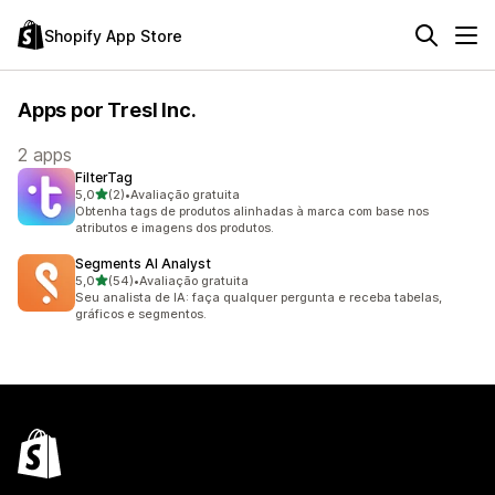
Shopify App Store
Apps por Tresl Inc.
2 apps
FilterTag
de 5 estrelas
5,0
(2)
•
Avaliação gratuita
2 avaliações ao todo
Obtenha tags de produtos alinhadas à marca com base nos
atributos e imagens dos produtos.
Segments AI Analyst
de 5 estrelas
5,0
(54)
•
Avaliação gratuita
54 avaliações ao todo
Seu analista de IA: faça qualquer pergunta e receba tabelas,
gráficos e segmentos.