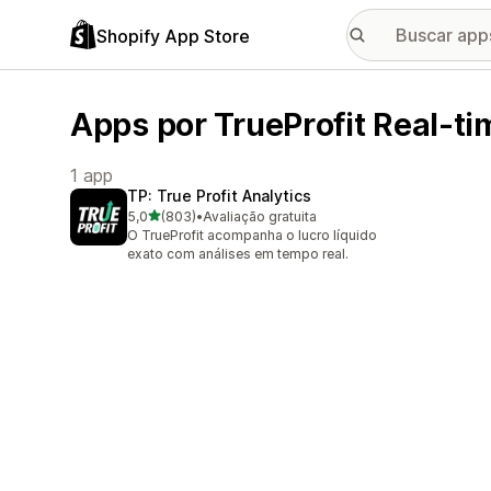
Shopify App Store
Apps por TrueProfit Real-ti
1 app
TP: True Profit Analytics
de 5 estrelas
5,0
(803)
•
Avaliação gratuita
803 avaliações ao todo
O TrueProfit acompanha o lucro líquido
exato com análises em tempo real.