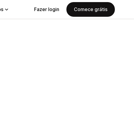
ps
Fazer login
Comece grátis