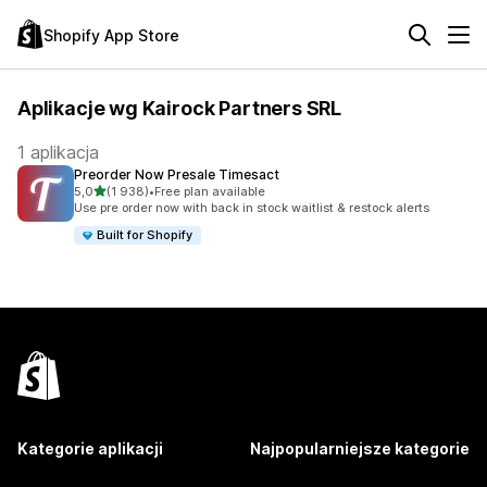
Shopify App Store
Aplikacje wg Kairock Partners SRL
1 aplikacja
Preorder Now Presale Timesact
na 5 gwiazdek
5,0
(1 938)
•
Free plan available
Łączna liczba recenzji: 1938
Use pre order now with back in stock waitlist & restock alerts
Built for Shopify
Kategorie aplikacji
Najpopularniejsze kategorie