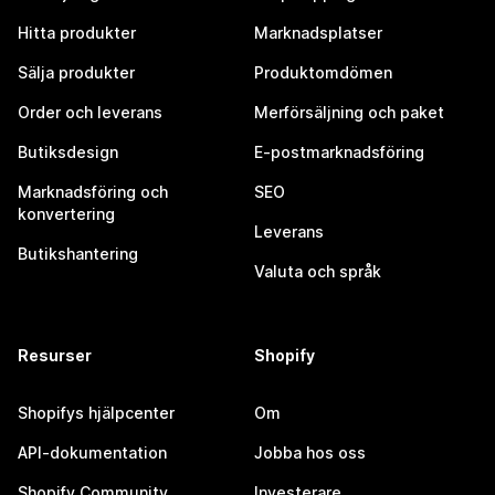
Hitta produkter
Marknadsplatser
Sälja produkter
Produktomdömen
Order och leverans
Merförsäljning och paket
Butiksdesign
E-postmarknadsföring
Marknadsföring och
SEO
konvertering
Leverans
Butikshantering
Valuta och språk
Resurser
Shopify
Shopifys hjälpcenter
Om
API-dokumentation
Jobba hos oss
Shopify Community
Investerare