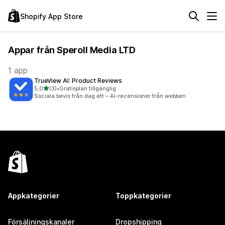
Shopify App Store
Appar från Speroll Media LTD
1 app
TrueView AI: Product Reviews
av 5 stjärnor
5,0
(3)
•
Gratisplan tillgänglig
3 recensioner totalt
Sociala bevis från dag ett – AI-recensioner från webben
Appkategorier
Toppkategorier
Försäljningskanaler
Dropshipping