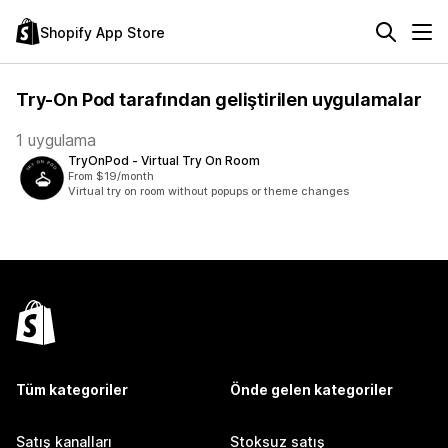
Shopify App Store
Try-On Pod tarafından geliştirilen uygulamalar
1 uygulama
TryOnPod ‑ Virtual Try On Room
From $19/month
Virtual try on room without popups or theme changes
Tüm kategoriler
Önde gelen kategoriler
Satış kanalları
Stoksuz satış