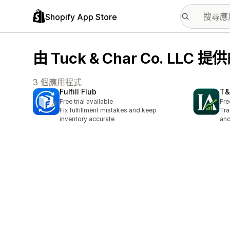
Shopify App Store
由 Tuck & Char Co. LLC
3 個應用程式
Fulfill Flub
T&
Free trial available
Fre
Fix fulfillment mistakes and keep
Tra
inventory accurate
and