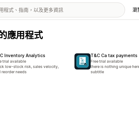
瀏
 提供的應用程式
C Inventory Analytics
T&C Ca tax payments
e trial available
Free trial available
ck low-stock risk, sales velocity,
there is nothing unique here
 reorder needs
subtitle