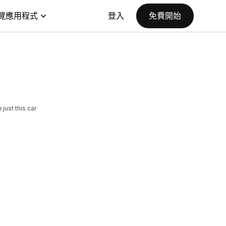
覽應用程式
登入
免費開始
 just this car