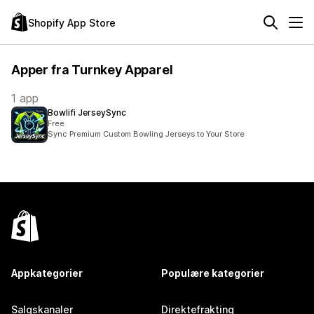
Shopify App Store
Apper fra Turnkey Apparel
1 app
Bowlifi JerseySync
Free
Sync Premium Custom Bowling Jerseys to Your Store
Appkategorier
Populære kategorier
Salgskanaler
Direktefrakting