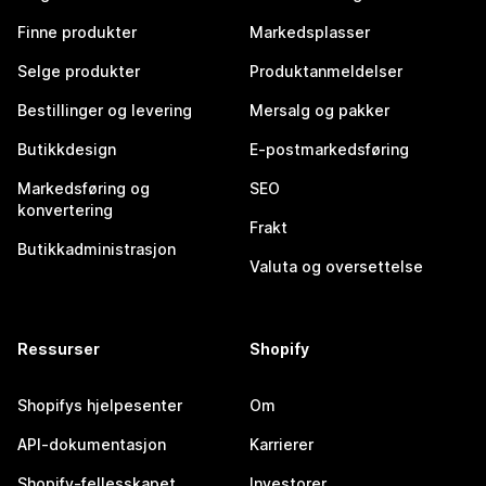
Finne produkter
Markedsplasser
Selge produkter
Produktanmeldelser
Bestillinger og levering
Mersalg og pakker
Butikkdesign
E-postmarkedsføring
Markedsføring og
SEO
konvertering
Frakt
Butikkadministrasjon
Valuta og oversettelse
Ressurser
Shopify
Shopifys hjelpesenter
Om
API-dokumentasjon
Karrierer
Shopify-fellesskapet
Investorer