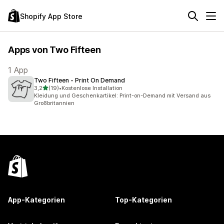
Shopify App Store
Apps von Two Fifteen
1 App
Two Fifteen ‑ Print On Demand
von 5 Sternen
3,2
(19)
•
Kostenlose Installation
19 Rezensionen insgesamt
Kleidung und Geschenkartikel: Print-on-Demand mit Versand aus
Großbritannien
App-Kategorien
Top-Kategorien