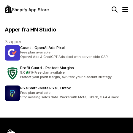
Shopify App Store
Apper fra HN Studio
3 apper
Count ‑ OpenAI Ads Pixel
Free plan available
OpenAI Ads & ChatGPT Ads pixel with server-side CAPI.
Profit Guard ‑ Protect Margins
av 5 stjerner
5,0
(1)
•
Free plan available
Totalt 1 omtaler
Protect your profit margin, A/B test your discount strategy.
PixelShift ‑Meta Pixel, Tiktok
Free plan available
Stop missing sales data. Works with Meta, TikTok, GA4 & more.