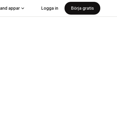
land appar
Logga in
Börja gratis