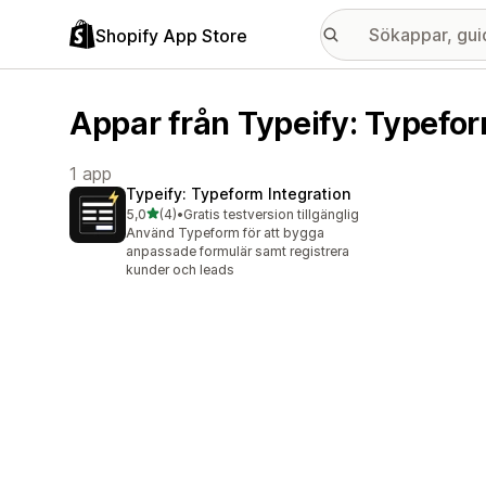
Shopify App Store
Appar från Typeify: Typefor
1 app
Typeify: Typeform Integration
av 5 stjärnor
5,0
(4)
•
Gratis testversion tillgänglig
4 recensioner totalt
Använd Typeform för att bygga
anpassade formulär samt registrera
kunder och leads