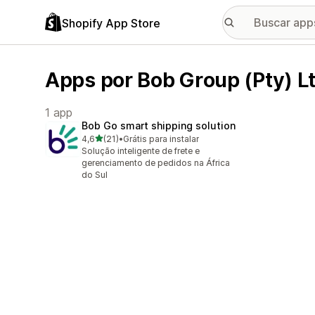
Shopify App Store
Apps por Bob Group (Pty) L
1 app
Bob Go smart shipping solution
de 5 estrelas
4,6
(21)
•
Grátis para instalar
21 avaliações ao todo
Solução inteligente de frete e
gerenciamento de pedidos na África
do Sul