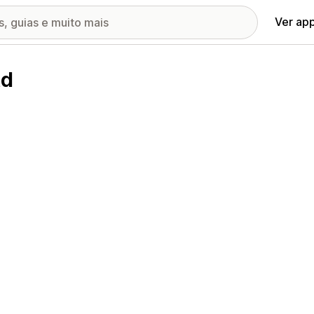
Ver ap
td