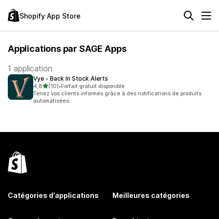
Shopify App Store
Applications par SAGE Apps
1 application
Vye ‑ Back In Stock Alerts
étoile(s) sur 5
4,8
(10)
•
Forfait gratuit disponible
10 avis au total
Tenez vos clients informés grâce à des notifications de produits
automatisées.
Catégories d’applications
Meilleures catégories