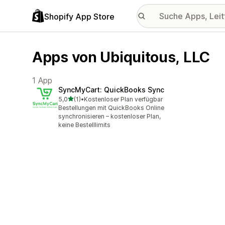
Shopify App Store
Apps von Ubiquitous, LLC
1 App
SyncMyCart: QuickBooks Sync
von 5 Sternen
5,0
(1)
•
Kostenloser Plan verfügbar
1 Rezensionen insgesamt
Bestellungen mit QuickBooks Online
synchronisieren – kostenloser Plan,
keine Bestelllimits