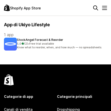
Shopify App Store
App di Ukiyo Lifestyle
1 app
StockAngel Forecast & Reorder
stelle su 5
5,0
(2)
•
Free trial available
2 recensioni totali
Know what to reorder, when, and how much — no spreadsheets.
Categorie di app
Categorie principali
Canali di vendita
Dropshipping