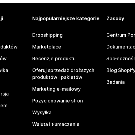
ji
Najpopularniejsze kategorie
Zasoby
Dropshipping
Centrum Po
oduktów
Marketplace
Dokumentac
tów
Recenzje produktu
Społeczność
yłka
Oferuj sprzedaż droższych
Blog Shopif
produktów i pakietów
Badania
Marketing e-mailowy
rsja
Pozycjonowanie stron
pem
Wysyłka
Waluta i tłumaczenie