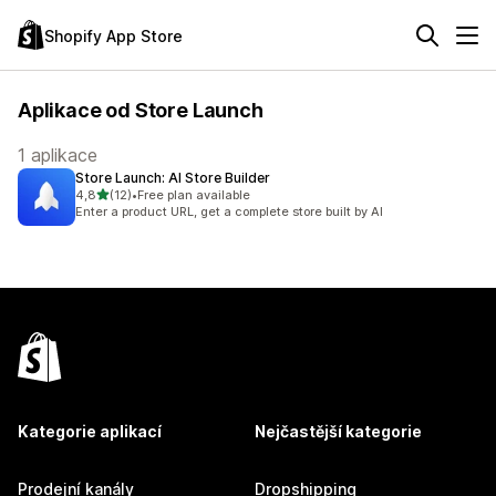
Shopify App Store
Aplikace od Store Launch
1 aplikace
Store Launch: AI Store Builder
z 5 hvězd
4,8
(12)
•
Free plan available
Celkový počet recenzí: 12
Enter a product URL, get a complete store built by AI
Kategorie aplikací
Nejčastější kategorie
Prodejní kanály
Dropshipping