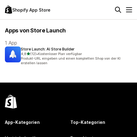
Shopify App Store
Apps von Store Launch
1 App
Store Launch: AI Store Builder
von 5 Sternen
4,8
(12)
•
Kostenloser Plan verfügbar
12 Rezensionen insgesamt
Produkt-URL eingeben und einen kompletten Shop von der KI
erstellen lassen
App-Kategorien
Top-Kategorien