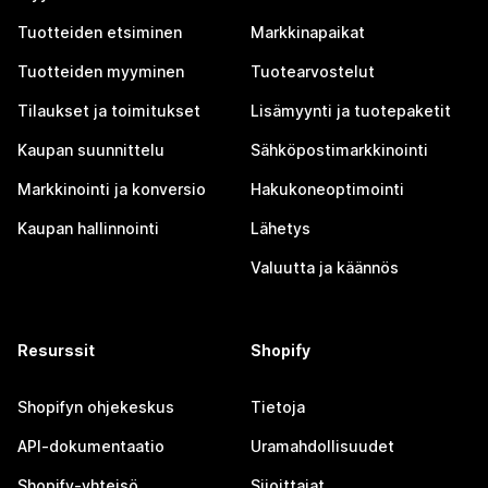
Tuotteiden etsiminen
Markkinapaikat
Tuotteiden myyminen
Tuotearvostelut
Tilaukset ja toimitukset
Lisämyynti ja tuotepaketit
Kaupan suunnittelu
Sähköpostimarkkinointi
Markkinointi ja konversio
Hakukoneoptimointi
Kaupan hallinnointi
Lähetys
Valuutta ja käännös
Resurssit
Shopify
Shopifyn ohjekeskus
Tietoja
API-dokumentaatio
Uramahdollisuudet
Shopify-yhteisö
Sijoittajat