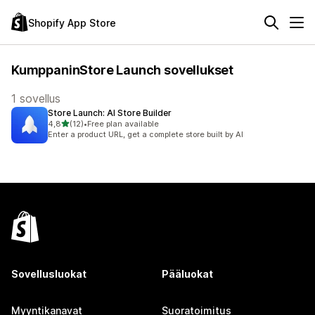
Shopify App Store
KumppaninStore Launch sovellukset
1 sovellus
Store Launch: AI Store Builder
/ 5 tähteä
4,8
(12)
•
Free plan available
12 arvostelua yhteensä
Enter a product URL, get a complete store built by AI
Sovellusluokat
Pääluokat
Myyntikanavat
Suoratoimitus