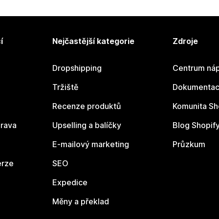
í
Nejčastější kategorie
Zdroje
Dropshipping
Centrum náp
Tržiště
Dokumentace
Recenze produktů
Komunita Sh
rava
Upselling a balíčky
Blog Shopif
E-mailový marketing
Průzkum
erze
SEO
Expedice
Měny a překlad