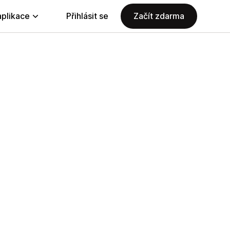
aplikace
Přihlásit se
Začít zdarma