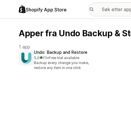
Shopify App Store
Apper fra Undo Backup & S
1 app
Undo: Backup and Restore
av 5 stjerner
5,0
(1)
•
Free trial available
Totalt 1 omtaler
Backup every change you make,
restore any item in one click