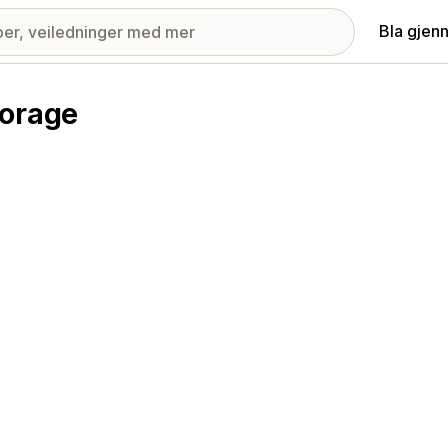
Bla gjen
torage