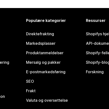
Populære kategorier
Ressurser
Direktefrakting
Shopifys hje
Markedsplasser
API-dokume
Produktanmeldelser
Shopify-fel
vering
Mersalg og pakker
Shopify-blo
E-postmarkedsføring
Forskning
SEO
Frakt
jon
Valuta og oversettelse