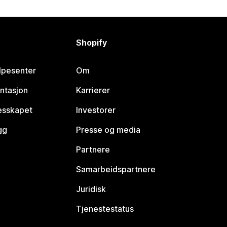
Shopify
lpesenter
Om
ntasjon
Karrierer
lesskapet
Investorer
gg
Presse og media
Partnere
Samarbeidspartnere
Juridisk
Tjenestestatus