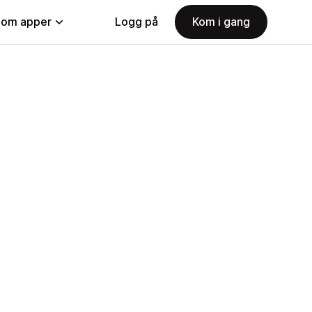
nom apper
Logg på
Kom i gang