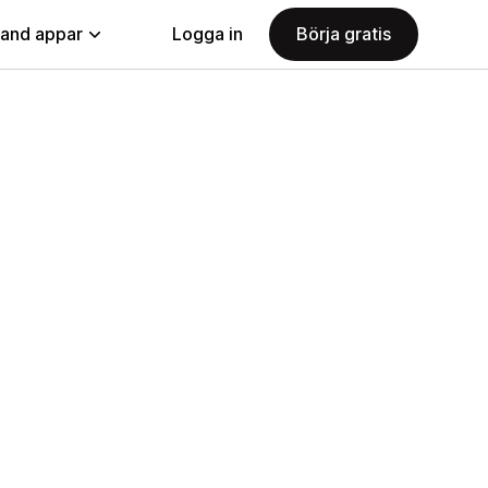
land appar
Logga in
Börja gratis