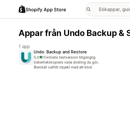
Shopify App Store
Appar från Undo Backup & 
1 app
Undo: Backup and Restore
av 5 stjärnor
5,0
(1)
•
Gratis testversion tillgänglig
1 recensioner totalt
Säkerhetskopiera varje ändring du gör,
återställ valfritt objekt med ett klick