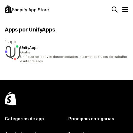
Shopify App Store
Apps por UnifyApps
1 app
UnifyApps
Grátis
Unifique aplicativos desconectados, automatize fluxos de trabalho
e integre silos
Categorias de app
Principais categorias