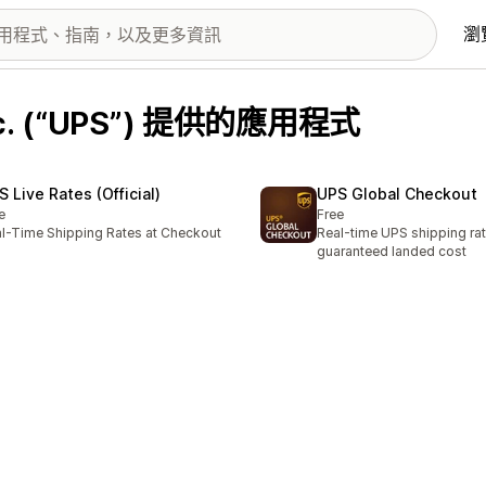
瀏
 Inc. (“UPS”) 提供的應用程式
S Live Rates (Official)
UPS Global Checkout
e
Free
l-Time Shipping Rates at Checkout
Real-time UPS shipping rat
guaranteed landed cost