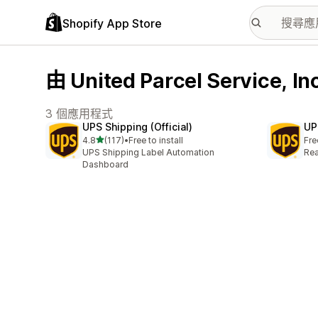
Shopify App Store
由 United Parcel Service,
3 個應用程式
UPS Shipping (Official)
UP
滿分 5 顆星
4.8
(117)
•
Free to install
Fre
共有 117 則評價
UPS Shipping Label Automation
Rea
Dashboard