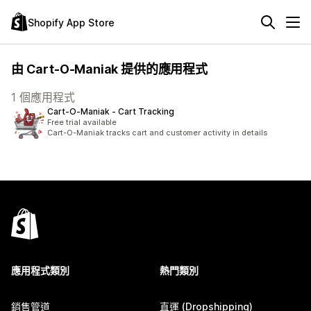
Shopify App Store
由 Cart-O-Maniak 提供的應用程式
1 個應用程式
Cart‑O‑Maniak ‑ Cart Tracking
Free trial available
Cart-O-Maniak tracks cart and customer activity in details
應用程式類別
熱門類別
銷售管道
直運 (Dropshipping)