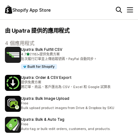
Shopify App Store
由 Upatra 提供的應用程式
4 個應用程式
Upatra: Bulk Fulfill CSV
滿分 5 顆星
4.7
(118)
•
提供免費方案
共有 118 則評價
批次履行訂單並上傳追蹤號碼。PayPal 自動同步。
Built for Shopify
Upatra: Order & CSV Export
提供免費方案
將訂單、商品、客戶匯出為 CSV、Excel 和 Google 試算表
Upatra: Bulk Image Upload
Free
Bulk upload product images from Drive & Dropbox by SKU
Upatra: Bulk & Auto Tag
Free
Auto-tag or bulk-edit orders, customers, and products.