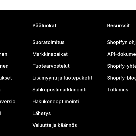
Pääluokat
Resurssit
Suoratoimitus
Shopifyn oh
nen
Markkinapaikat
API-dokume
inen
Tuotearvostelut
Shopify-yht
tukset
Lisämyynti ja tuotepaketit
Shopify-blog
u
Sähköpostimarkkinointi
Tutkimus
nversio
Hakukoneoptimointi
i
Lähetys
Valuutta ja käännös