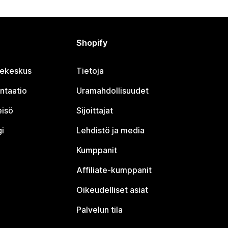
Shopify
jekeskus
Tietoja
ntaatio
Uramahdollisuudet
eisö
Sijoittajat
i
Lehdistö ja media
Kumppanit
Affiliate-kumppanit
Oikeudelliset asiat
Palvelun tila