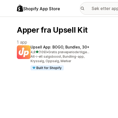
Shopify App Store
Apper fra Upsell Kit
1 app
Upsell App: BOGO, Bundles, 30+
av 5 stjerner
4,8
(109)
•
Gratis prøveperiode tilgjengelig
Totalt 109 omtaler
Alt-i-ett salgsboost, Bundling-app,
Kryssalg, Oppsalg, Merker
Built for Shopify