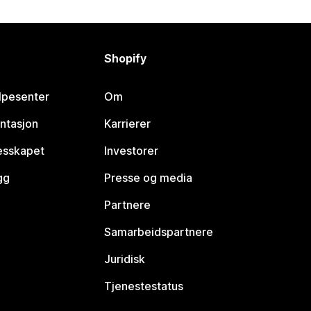
Shopify
lpesenter
Om
ntasjon
Karrierer
lesskapet
Investorer
gg
Presse og media
Partnere
Samarbeidspartnere
Juridisk
Tjenestestatus