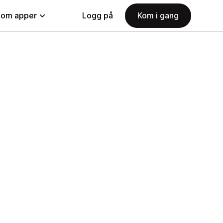
nom apper
Logg på
Kom i gang