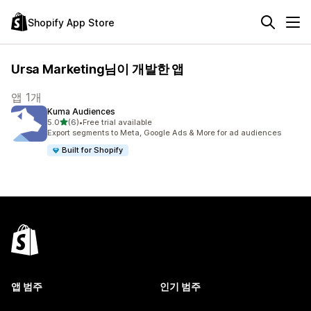
Shopify App Store
Ursa Marketing님이 개발한 앱
앱 1개
Kuma Audiences
별 5개 중
5.0
(6)
•
Free trial available
총 리뷰 6개
Export segments to Meta, Google Ads & More for ad audiences
Built for Shopify
앱 범주
인기 범주