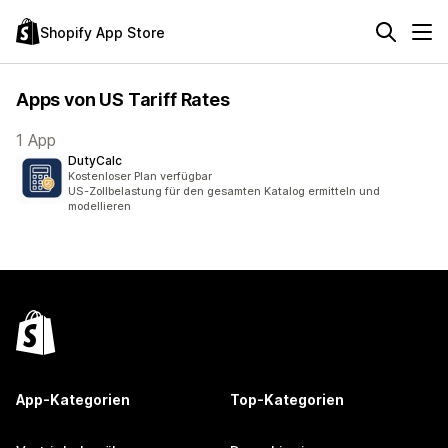
Shopify App Store
Apps von US Tariff Rates
1 App
DutyCalc
Kostenloser Plan verfügbar
US-Zollbelastung für den gesamten Katalog ermitteln und
modellieren
App-Kategorien
Top-Kategorien