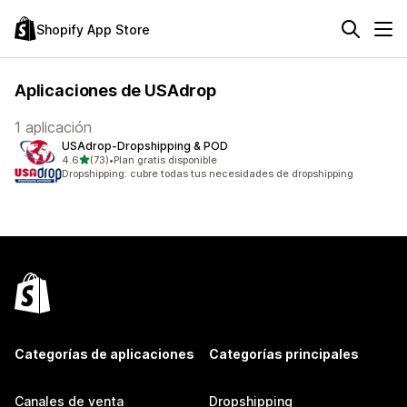
Shopify App Store
Aplicaciones de USAdrop
1 aplicación
USAdrop‑Dropshipping & POD
de 5 estrellas
4.6
(73)
•
Plan gratis disponible
73 reseñas en total
Dropshipping: cubre todas tus necesidades de dropshipping
Categorías de aplicaciones
Categorías principales
Canales de venta
Dropshipping