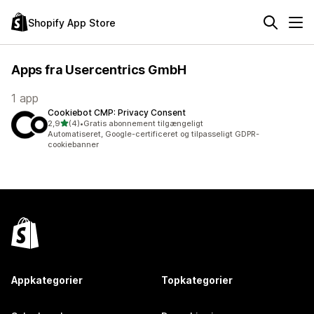
Shopify App Store
Apps fra Usercentrics GmbH
1 app
Cookiebot CMP: Privacy Consent
ud af 5 stjerner
2,9
(4)
•
Gratis abonnement tilgængeligt
4 anmeldelser i alt
Automatiseret, Google-certificeret og tilpasseligt GDPR-
cookiebanner
Appkategorier
Topkategorier