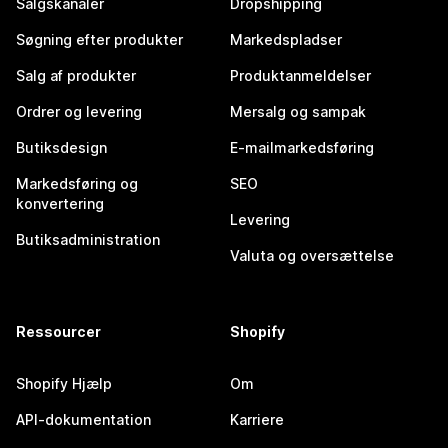
Salgskanaler
Dropshipping
Søgning efter produkter
Markedspladser
Salg af produkter
Produktanmeldelser
Ordrer og levering
Mersalg og sampak
Butiksdesign
E-mailmarkedsføring
Markedsføring og
SEO
konvertering
Levering
Butiksadministration
Valuta og oversættelse
Ressourcer
Shopify
Shopify Hjælp
Om
API-dokumentation
Karriere