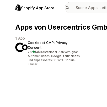
Shopify App Store
Apps von Usercentrics Gm
1 App
Cookiebot CMP: Privacy
Consent
von 5 Sternen
2,9
(4)
•
Kostenloser Plan verfügbar
4 Rezensionen insgesamt
Automatisiertes, Google-zertifiziertes
und anpassbares DSGVO-Cookie-
Banner