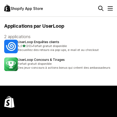
Shopify App Store
Applications par UserLoop
2 applications
UserLoop Enquêtes clients
étoile(s) sur 5
5,0
(20)
•
Forfait gratuit disponible
20 avis au total
Recueillez des retours via pop-ups, e-mail et au checkout
UserLoop Concours & Tirages
Forfait gratuit disponible
Des jeux-concours à actions bonus qui créent des ambassadeurs