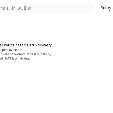
เรียกดู
eckout Chaser: Cart Recovery
e plan available
over abandoned Carts & Orders by
il, SMS & WhatsApp