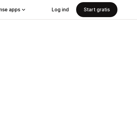
se apps
Log ind
Start gratis