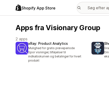
Shopify App Store
Apps fra Visionary Group
2 apps
xRay: Product Analytics
Sh
Mulighed for gratis prøveperiode
Gra
Spor visninger, tilføjelser til
Din
indkøbskurven og betalinger for hvert
eks
produkt