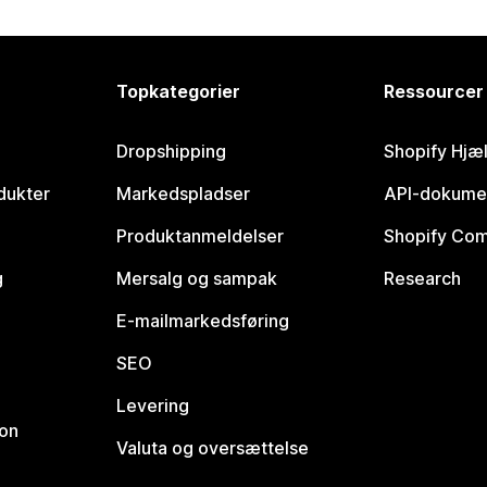
Topkategorier
Ressourcer
Dropshipping
Shopify Hjæ
dukter
Markedspladser
API-dokume
Produktanmeldelser
Shopify Co
g
Mersalg og sampak
Research
E-mailmarkedsføring
SEO
Levering
ion
Valuta og oversættelse